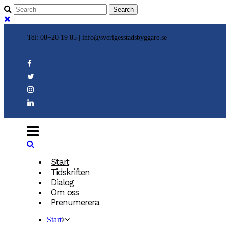
Tel: 08−20 19 85 |
info@sverigesstadsbyggare.se
Start
Tidskriften
Dialog
Om oss
Prenumerera
Start