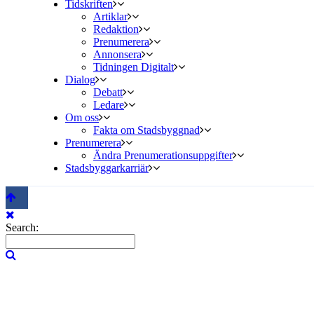
Tidskriften
Artiklar
Redaktion
Prenumerera
Annonsera
Tidningen Digitalt
Dialog
Debatt
Ledare
Om oss
Fakta om Stadsbyggnad
Prenumerera
Ändra Prenumerationsuppgifter
Stadsbyggarkarriär
Search: