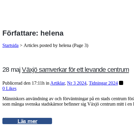
Författare: helena
Startsida
>
Articles posted by helena
(Page 3)
28 maj
Växjö samverkar för ett levande centrum
Publicerad den 17:11h
in
Artiklar
,
Nr 3 2024
,
Tidningar 2024
0
Likes
Människors användning av och förväntningar på en stads centrum förän
som många svenska stadskärnor befinner sig Växjö centrum mitt i en l
Läs mer