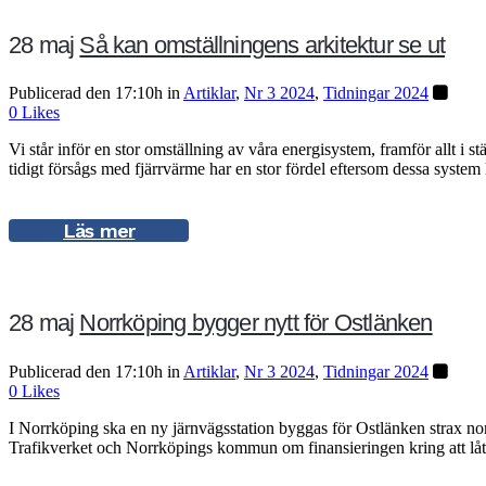
28 maj
Så kan omställningens arkitektur se ut
Publicerad den 17:10h
in
Artiklar
,
Nr 3 2024
,
Tidningar 2024
0
Likes
Vi står inför en stor omställning av våra energisystem, framför allt i
tidigt försågs med fjärrvärme har en stor fördel eftersom dessa system 
Läs mer
28 maj
Norrköping bygger nytt för Ostlänken
Publicerad den 17:10h
in
Artiklar
,
Nr 3 2024
,
Tidningar 2024
0
Likes
I Norrköping ska en ny järnvägsstation byggas för Ostlänken strax nor
Trafikverket och Norrköpings kommun om finansieringen kring att låt