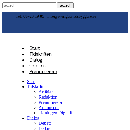
Tel: 08−20 19 85 |
info@sverigesstadsbyggare.se
Start
Tidskriften
Dialog
Om oss
Prenumerera
Start
Tidskriften
Artiklar
Redaktion
Prenumerera
Annonsera
Tidningen Digitalt
Dialog
Debatt
Ledare