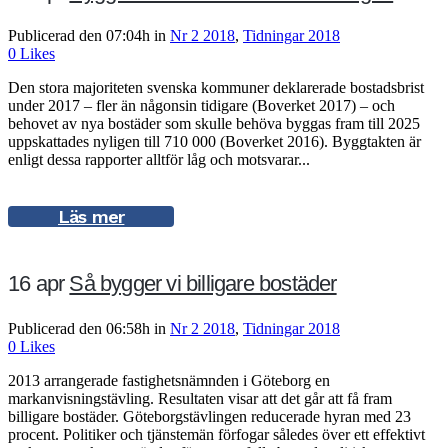
Publicerad den 07:04h
in
Nr 2 2018
,
Tidningar 2018
0
Likes
Den stora majoriteten svenska kommuner deklarerade bostadsbrist
under 2017 – fler än någonsin tidigare (Boverket 2017) – och
behovet av nya bostäder som skulle behöva byggas fram till 2025
uppskattades nyligen till 710 000 (Boverket 2016). Byggtakten är
enligt dessa rapporter alltför låg och motsvarar...
Läs mer
16 apr
Så bygger vi billigare bostäder
Publicerad den 06:58h
in
Nr 2 2018
,
Tidningar 2018
0
Likes
2013 arrangerade fastighetsnämnden i Göteborg en
markanvisningstävling. Resultaten visar att det går att få fram
billigare bostäder. Göteborgstävlingen reducerade hyran med 23
procent. Politiker och tjänstemän förfogar således över ett effektivt