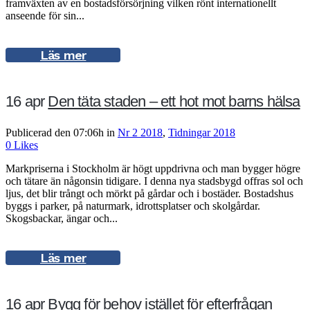
framväxten av en bostadsförsörjning vilken rönt internationellt
anseende för sin...
Läs mer
16 apr
Den täta staden – ett hot mot barns hälsa
Publicerad den 07:06h
in
Nr 2 2018
,
Tidningar 2018
0
Likes
Markpriserna i Stockholm är högt uppdrivna och man bygger högre
och tätare än någonsin tidigare. I denna nya stadsbygd offras sol och
ljus, det blir trångt och mörkt på gårdar och i bostäder. Bostadshus
byggs i parker, på naturmark, idrottsplatser och skolgårdar.
Skogsbackar, ängar och...
Läs mer
16 apr
Bygg för behov istället för efterfrågan