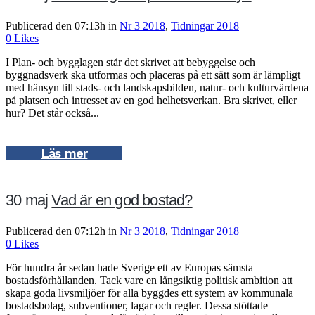
Publicerad den 07:13h
in
Nr 3 2018
,
Tidningar 2018
0
Likes
I Plan- och bygglagen står det skrivet att bebyggelse och
byggnadsverk ska utformas och placeras på ett sätt som är lämpligt
med hänsyn till stads- och landskapsbilden, natur- och kulturvärdena
på platsen och intresset av en god helhetsverkan. Bra skrivet, eller
hur? Det står också...
Läs mer
30 maj
Vad är en god bostad?
Publicerad den 07:12h
in
Nr 3 2018
,
Tidningar 2018
0
Likes
För hundra år sedan hade Sverige ett av Europas sämsta
bostadsförhållanden. Tack vare en långsiktig politisk ambition att
skapa goda livsmiljöer för alla byggdes ett system av kommunala
bostadsbolag, subventioner, lagar och regler. Dessa stöttade