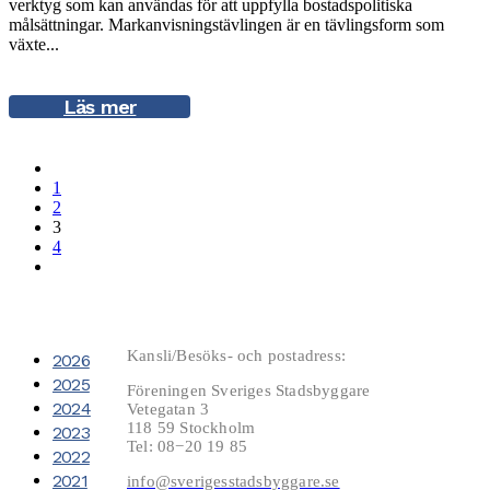
verktyg som kan användas för att uppfylla bostadspolitiska
målsättningar. Markanvisningstävlingen är en tävlingsform som
växte...
Läs mer
1
2
3
4
Kansli/Besöks- och postadress:
2026
2025
Föreningen Sveriges Stadsbyggare
2024
Vetegatan 3
118 59 Stockholm
2023
Tel: 08−20 19 85
2022
2021
info@sverigesstadsbyggare.se