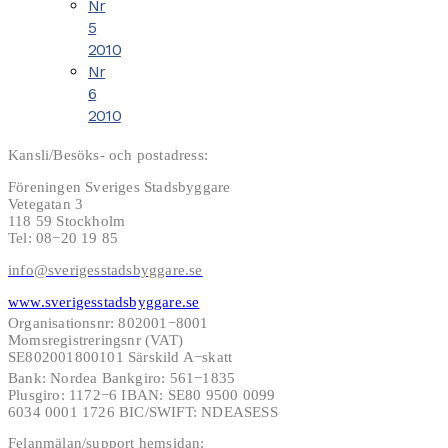
Nr
5
2010
Nr
6
2010
Kansli/Besöks- och postadress:
Föreningen Sveriges Stadsbyggare
Vetegatan 3
118 59 Stockholm
Tel: 08−20 19 85
info@sverigesstadsbyggare.se
www.sverigesstadsbyggare.se
Organisationsnr: 802001−8001
Momsregistreringsnr (VAT)
SE802001800101 Särskild A−skatt
Bank: Nordea Bankgiro: 561−1835
Plusgiro: 1172−6 IBAN: SE80 9500 0099
6034 0001 1726 BIC/SWIFT: NDEASESS
Felanmälan/support hemsidan: