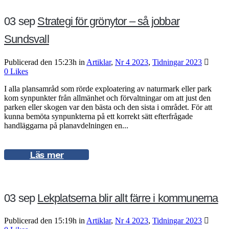
03 sep
Strategi för grönytor – så jobbar
Sundsvall
Publicerad den 15:23h
in
Artiklar
,
Nr 4 2023
,
Tidningar 2023
0
Likes
I alla plansamråd som rörde exploatering av naturmark eller park
kom synpunkter från allmänhet och förvaltningar om att just den
parken eller skogen var den bästa och den sista i området. För att
kunna bemöta synpunkterna på ett korrekt sätt efterfrågade
handläggarna på planavdelningen en...
Läs mer
03 sep
Lekplatserna blir allt färre i kommunerna
Publicerad den 15:19h
in
Artiklar
,
Nr 4 2023
,
Tidningar 2023