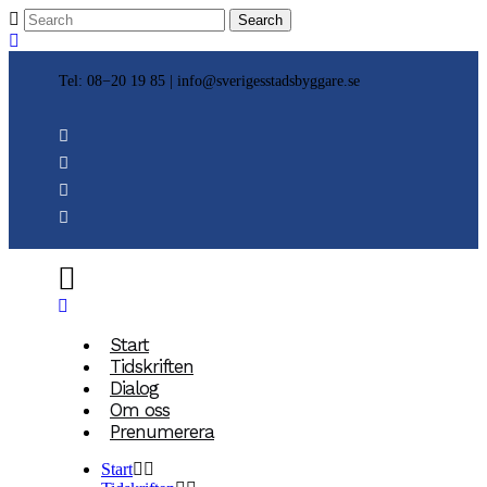
Tel: 08−20 19 85 |
info@sverigesstadsbyggare.se
Start
Tidskriften
Dialog
Om oss
Prenumerera
Start