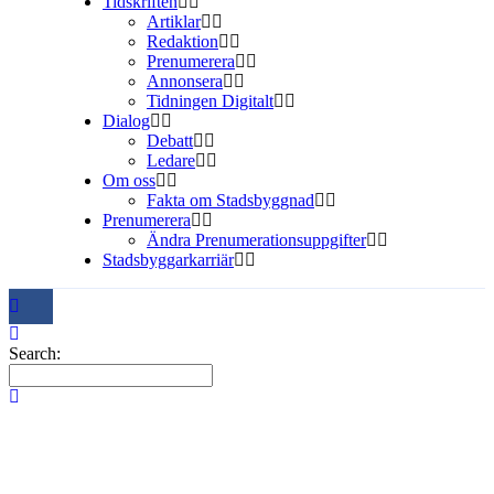
Tidskriften
Artiklar
Redaktion
Prenumerera
Annonsera
Tidningen Digitalt
Dialog
Debatt
Ledare
Om oss
Fakta om Stadsbyggnad
Prenumerera
Ändra Prenumerationsuppgifter
Stadsbyggarkarriär
Search: