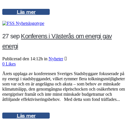
Läs mer
27 sep
Konferens i Västerås om energi gav
energi
Publicerad den 14:12h
in
Nyheter
0
Likes
Årets upplaga av konferensen Sveriges Stadsbyggare fokuserade på
ny energi i stadsbyggandet, vilket rymmer flera tolkningsmöjligheter
som var och en är angelägna och akuta – som behov av minskade
klimatutsläpp, den genomgångna elprischocken och osäkerheten om
energipriser framåt och inte minst minskade budgetramar och
åtföljande effektiviseringsbehov. Med detta som fond träffades...
Läs mer