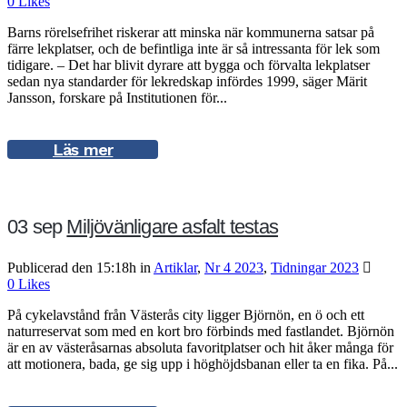
0
Likes
Barns rörelsefrihet riskerar att minska när kommunerna satsar på
färre lekplatser, och de befintliga inte är så intressanta för lek som
tidigare. – Det har blivit dyrare att bygga och förvalta lekplatser
sedan nya standarder för lekredskap infördes 1999, säger Märit
Jansson, forskare på Institutionen för...
Läs mer
03 sep
Miljövänligare asfalt testas
Publicerad den 15:18h
in
Artiklar
,
Nr 4 2023
,
Tidningar 2023
0
Likes
På cykelavstånd från Västerås city ligger Björnön, en ö och ett
naturreservat som med en kort bro förbinds med fastlandet. Björnön
är en av västeråsarnas absoluta favoritplatser och hit åker många för
att motionera, bada, ge sig upp i höghöjdsbanan eller ta en fika. På...