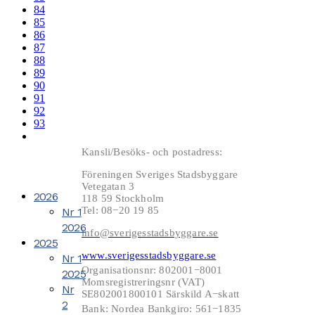
84
85
86
87
88
89
90
91
92
93
Kansli/Besöks- och postadress:
Föreningen Sveriges Stadsbyggare
Vetegatan 3
2026
118 59 Stockholm
Tel: 08−20 19 85
Nr 1
2026
info@sverigesstadsbyggare.se
2025
www.sverigesstadsbyggare.se
Nr 1
Organisationsnr: 802001−8001
2025
Momsregistreringsnr (VAT)
Nr
SE802001800101 Särskild A−skatt
2
Bank: Nordea Bankgiro: 561−1835