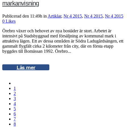
markanvisning
Publicerad den 11:49h
in
Artiklar
,
Nr 4 2015
,
Nr 4 2015
,
Nr 4 2015
0
Likes
Örebro växer och behovet av nya bostäder är stort. Arbetet är
intensivt på Stadsbyggnad med försäljning av kommunal mark i
attraktiva lägen. Ett av dessa områden är Södra Ladugårdsängen, ett
gammalt flygfält cirka 2 kilometer från city, där en första etapp
byggdes till Bomässan 1992. Örebro...
Läs mer
1
2
3
4
5
6
7
8