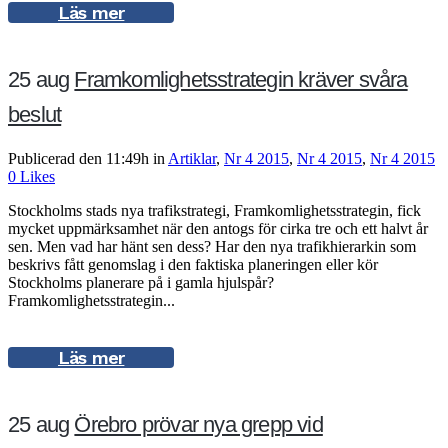
Läs mer
25 aug
Framkomlighetsstrategin kräver svåra
beslut
Publicerad den 11:49h
in
Artiklar
,
Nr 4 2015
,
Nr 4 2015
,
Nr 4 2015
0
Likes
Stockholms stads nya trafikstrategi, Framkomlighetsstrategin, fick
mycket uppmärksamhet när den antogs för cirka tre och ett halvt år
sen. Men vad har hänt sen dess? Har den nya trafikhierarkin som
beskrivs fått genomslag i den faktiska planeringen eller kör
Stockholms planerare på i gamla hjulspår?
Framkomlighetsstrategin...
Läs mer
25 aug
Örebro prövar nya grepp vid