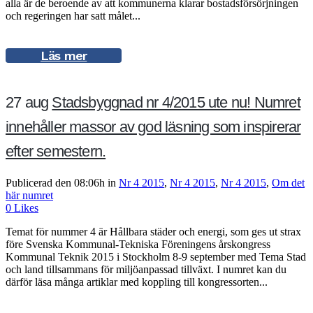
alla är de beroende av att kommunerna klarar bostadsförsörjningen
och regeringen har satt målet...
Läs mer
27 aug
Stadsbyggnad nr 4/2015 ute nu! Numret
innehåller massor av god läsning som inspirerar
efter semestern.
Publicerad den 08:06h
in
Nr 4 2015
,
Nr 4 2015
,
Nr 4 2015
,
Om det
här numret
0
Likes
Temat för nummer 4 är Hållbara städer och energi, som ges ut strax
före Svenska Kommunal-Tekniska Föreningens årskongress
Kommunal Teknik 2015 i Stockholm 8-9 september med Tema Stad
och land tillsammans för miljöanpassad tillväxt. I numret kan du
därför läsa många artiklar med koppling till kongressorten...