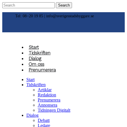
Tel: 08−20 19 85 |
info@sverigesstadsbyggare.se
Start
Tidskriften
Dialog
Om oss
Prenumerera
Start
Tidskriften
Artiklar
Redaktion
Prenumerera
Annonsera
Tidningen Digitalt
Dialog
Debatt
Ledare