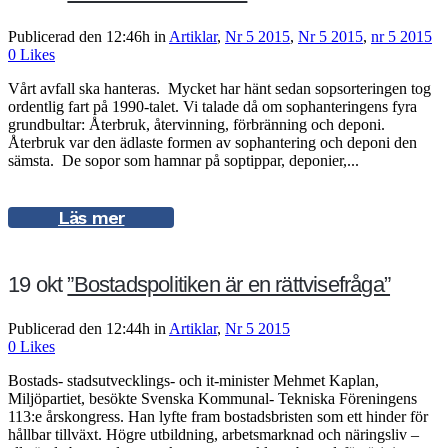
Publicerad den 12:46h
in
Artiklar
,
Nr 5 2015
,
Nr 5 2015
,
nr 5 2015
0
Likes
Vårt avfall ska hanteras. Mycket har hänt sedan sopsorteringen tog
ordentlig fart på 1990-talet. Vi talade då om sophanteringens fyra
grundbultar: Återbruk, återvinning, förbränning och deponi.
Återbruk var den ädlaste formen av sophantering och deponi den
sämsta. De sopor som hamnar på soptippar, deponier,...
Läs mer
19 okt
”Bostadspolitiken är en rättvisefråga”
Publicerad den 12:44h
in
Artiklar
,
Nr 5 2015
0
Likes
Bostads- stadsutvecklings- och it-minister Mehmet Kaplan,
Miljöpartiet, besökte Svenska Kommunal- Tekniska Föreningens
113:e årskongress. Han lyfte fram bostadsbristen som ett hinder för
hållbar tillväxt. Högre utbildning, arbetsmarknad och näringsliv –