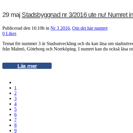
29 maj
Stadsbyggnad nr 3/2016 ute nu! Numret inn
Publicerad den 16:10h
in
Nr 3 2016
,
Om det här numret
0
Likes
Temat för nummer 3 är Stadsutveckling och du kan läsa om stadsutveck
från Malmö, Göteborg och Norrköping. I numret kan du också läsa om
Läs mer
1
2
3
4
5
6
7
8
9