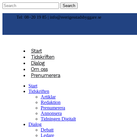
Tel: 08−20 19 85 |
info@sverigesstadsbyggare.se
Start
Tidskriften
Dialog
Om oss
Prenumerera
Start
Tidskriften
Artiklar
Redaktion
Prenumerera
Annonsera
Tidningen Digitalt
Dialog
Debatt
Ledare