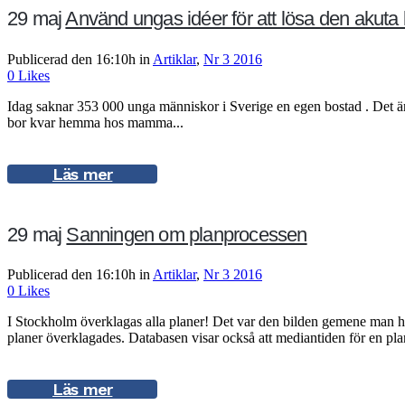
29 maj
Använd ungas idéer för att lösa den akuta
Publicerad den 16:10h
in
Artiklar
,
Nr 3 2016
0
Likes
Idag saknar 353 000 unga människor i Sverige en egen bostad . Det är
bor kvar hemma hos mamma...
Läs mer
29 maj
Sanningen om planprocessen
Publicerad den 16:10h
in
Artiklar
,
Nr 3 2016
0
Likes
I Stockholm överklagas alla planer! Det var den bilden gemene man h
planer överklagades. Databasen visar också att mediantiden för en plan
Läs mer