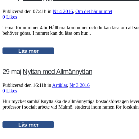
Publicerad den 07:41h
in
Nr 4 2016
,
Om det här numret
0
Likes
Temat för nummer 4 är Hållbara kommuner och du kan läsa om att soc
behöver göras. I numret kan du läsa om hur...
Läs mer
29 maj
Nyttan med Allmännyttan
Publicerad den 16:11h
in
Artiklar
,
Nr 3 2016
0
Likes
Hur mycket samhällsnytta ska de allmännyttiga bostadsföretagen levere
professor i socialt arbete vid Malmö, studerat inom ramen för forskn
Läs mer