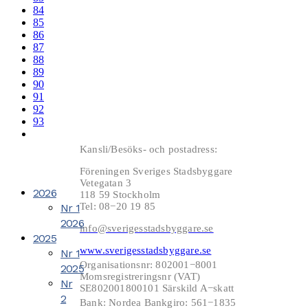
84
85
86
87
88
89
90
91
92
93
Kansli/Besöks- och postadress:
Föreningen Sveriges Stadsbyggare
Vetegatan 3
2026
118 59 Stockholm
Tel: 08−20 19 85
Nr 1
2026
info@sverigesstadsbyggare.se
2025
www.sverigesstadsbyggare.se
Nr 1
Organisationsnr: 802001−8001
2025
Momsregistreringsnr (VAT)
Nr
SE802001800101 Särskild A−skatt
2
Bank: Nordea Bankgiro: 561−1835