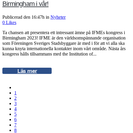
Birmingham i vår!
Publicerad den 16:47h
in
Nyheter
0
Likes
Ta chansen att presentera ett intressant ämne på IFMEs kongress i
Birmingham 2023! IFME är den världsomspännande organisation
som Föreningen Sveriges Stadsbyggare är med i för att vi alla ska
kunna knyta internationella kontakter inom vårt område. Nästa års
kongress hålls tillsammans med the Institution of...
Läs mer
1
2
3
4
5
6
7
8