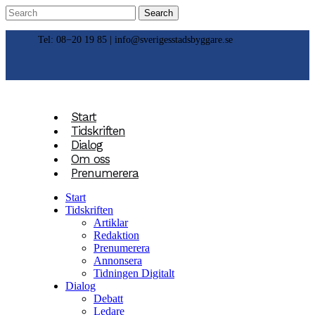
Tel: 08−20 19 85 |
info@sverigesstadsbyggare.se
Start
Tidskriften
Dialog
Om oss
Prenumerera
Start
Tidskriften
Artiklar
Redaktion
Prenumerera
Annonsera
Tidningen Digitalt
Dialog
Debatt
Ledare