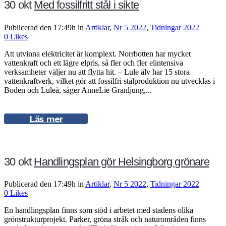
30 okt
Med fossilfritt stål i sikte
Publicerad den 17:49h
in
Artiklar
,
Nr 5 2022
,
Tidningar 2022
0
Likes
Att utvinna elektricitet är komplext. Norrbotten har mycket
vattenkraft och ett lägre elpris, så fler och fler elintensiva
verksamheter väljer nu att flytta hit. – Lule älv har 15 stora
vattenkraftverk, vilket gör att fossilfri stålproduktion nu utvecklas i
Boden och Luleå, säger AnneLie Granljung,...
Läs mer
30 okt
Handlingsplan gör Helsingborg grönare
Publicerad den 17:49h
in
Artiklar
,
Nr 5 2022
,
Tidningar 2022
0
Likes
En handlingsplan finns som stöd i arbetet med stadens olika
grönstrukturprojekt. Parker, gröna stråk och naturområden finns