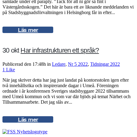
samlade under ett paraply. ”Tack för att ni gör så fint i
Västergårdsskogen.” Det här är bara ett av liknande meddelanden vi
på Stadsbyggnadsförvaltningen i Helsingborg får in efter...
Läs mer
30 okt
Har infrastrukturen ett språk?
Publicerad den 17:48h
in
Ledare
,
Nr 5 2022
,
Tidningar 2022
1
Like
När jag skriver detta har jag just landat på kontorsstolen igen efter
två innehållsrika och inspirerande dagar i Umeå. Föreningen
ordnade i år konferensen Sveriges stadsbyggare 2022 tillsammans
med Umeå kommun och vi som var där bjöds på temat Närhet och
Tillsammansarbete. Det jag slås av...
Läs mer