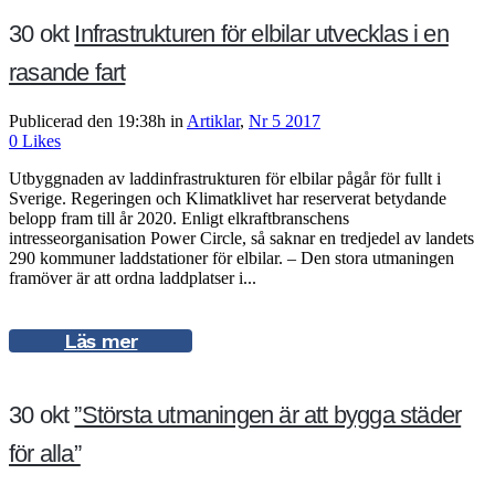
30 okt
Infrastrukturen för elbilar utvecklas i en
rasande fart
Publicerad den 19:38h
in
Artiklar
,
Nr 5 2017
0
Likes
Utbyggnaden av laddinfrastrukturen för elbilar pågår för fullt i
Sverige. Regeringen och Klimatklivet har reserverat betydande
belopp fram till år 2020. Enligt elkraftbranschens
intresseorganisation Power Circle, så saknar en tredjedel av landets
290 kommuner laddstationer för elbilar. – Den stora utmaningen
framöver är att ordna laddplatser i...
Läs mer
30 okt
”Största utmaningen är att bygga städer
för alla”