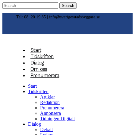
Tel: 08−20 19 85 |
info@sverigesstadsbyggare.se
Start
Tidskriften
Dialog
Om oss
Prenumerera
Start
Tidskriften
Artiklar
Redaktion
Prenumerera
Annonsera
Tidningen Digitalt
Dialog
Debatt
Ledare