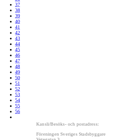
37
38
39
40
41
42
43
44
45
46
47
48
49
50
51
52
53
54
55
56
Kansli/Besöks- och postadress:
Föreningen Sveriges Stadsbyggare
Vetegatan 3