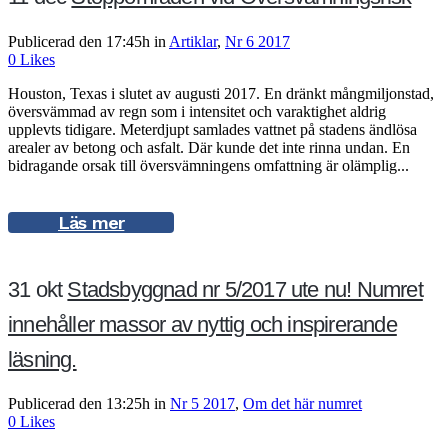
Publicerad den 17:45h
in
Artiklar
,
Nr 6 2017
0
Likes
Houston, Texas i slutet av augusti 2017. En dränkt mångmiljonstad,
översvämmad av regn som i intensitet och varaktighet aldrig
upplevts tidigare. Meterdjupt samlades vattnet på stadens ändlösa
arealer av betong och asfalt. Där kunde det inte rinna undan. En
bidragande orsak till översvämningens omfattning är olämplig...
Läs mer
31 okt
Stadsbyggnad nr 5/2017 ute nu! Numret
innehåller massor av nyttig och inspirerande
läsning.
Publicerad den 13:25h
in
Nr 5 2017
,
Om det här numret
0
Likes