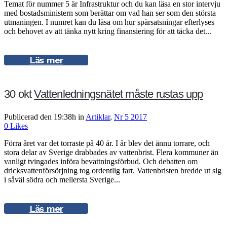
Temat för nummer 5 är Infrastruktur och du kan läsa en stor intervju
med bostadsministern som berättar om vad han ser som den största
utmaningen. I numret kan du läsa om hur spårsatsningar efterlyses
och behovet av att tänka nytt kring finansiering för att täcka det...
Läs mer
30 okt
Vattenledningsnätet måste rustas upp
Publicerad den 19:38h
in
Artiklar
,
Nr 5 2017
0
Likes
Förra året var det torraste på 40 år. I år blev det ännu torrare, och
stora delar av Sverige drabbades av vattenbrist. Flera kommuner än
vanligt tvingades införa bevattningsförbud. Och debatten om
dricksvattenförsörjning tog ordentlig fart. Vattenbristen bredde ut sig
i såväl södra och mellersta Sverige...
Läs mer