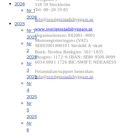
2026
118 59 Stockholm
Tel: 08−20 19 85
Nr 1
2026
info@sverigesstadsbyggare.se
2025
www.sverigesstadsbyggare.se
Nr 1
Organisationsnr: 802001−8001
2025
Momsregistreringsnr (VAT)
Nr
SE802001800101 Särskild A−skatt
2
Bank: Nordea Bankgiro: 561−1835
2025
Plusgiro: 1172−6 IBAN: SE80 9500 0099
6034 0001 1726 BIC/SWIFT: NDEASESS
Nr
3
Felanmälan/support hemsidan:
2025
info@sverigesstadsbyggare.se
Nr
4
2025
Nr
5
2025
Nr
6