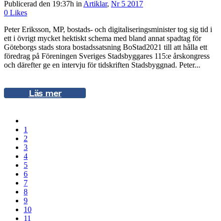
Publicerad den 19:37h
in
Artiklar
,
Nr 5 2017
0
Likes
Peter Eriksson, MP, bostads- och digitaliseringsminister tog sig tid i
ett i övrigt mycket hektiskt schema med bland annat spadtag för
Göteborgs stads stora bostadssatsning BoStad2021 till att hålla ett
föredrag på Föreningen Sveriges Stadsbyggares 115:e årskongress
och därefter ge en intervju för tidskriften Stadsbyggnad. Peter...
Läs mer
1
2
3
4
5
6
7
8
9
10
11