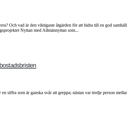
ra? Och vad är den viktigaste åtgärden för att bidra till en god samhäl
ingsprojektet Nyttan med Allmännyttan som...
 bostadsbristen
 en siffra som är ganska svår att greppa; nästan var tredje person me