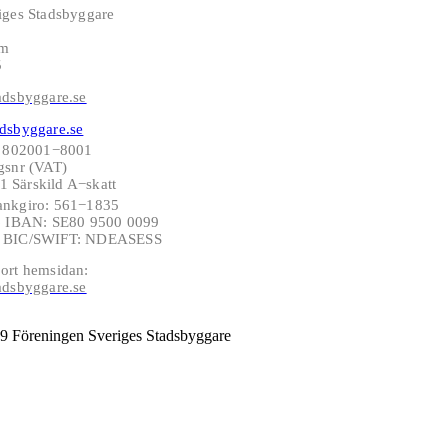
iges Stadsbyggare
lm
5
adsbyggare.se
dsbyggare.se
: 802001−8001
gsnr (VAT)
 Särskild A−skatt
ankgiro: 561−1835
−6 IBAN: SE80 9500 0099
6 BIC/SWIFT: NDEASESS
ort hemsidan:
adsbyggare.se
9 Föreningen Sveriges Stadsbyggare