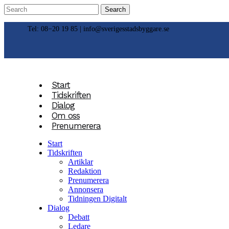
Tel: 08−20 19 85 |
info@sverigesstadsbyggare.se
Start
Tidskriften
Dialog
Om oss
Prenumerera
Start
Tidskriften
Artiklar
Redaktion
Prenumerera
Annonsera
Tidningen Digitalt
Dialog
Debatt
Ledare