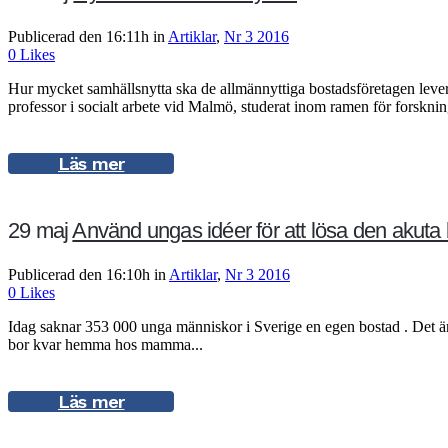
Publicerad den 16:11h
in
Artiklar
,
Nr 3 2016
0
Likes
Hur mycket samhällsnytta ska de allmännyttiga bostadsföretagen levere
professor i socialt arbete vid Malmö, studerat inom ramen för forskn
Läs mer
29 maj
Använd ungas idéer för att lösa den akuta
Publicerad den 16:10h
in
Artiklar
,
Nr 3 2016
0
Likes
Idag saknar 353 000 unga människor i Sverige en egen bostad . Det är
bor kvar hemma hos mamma...
Läs mer