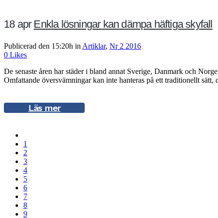
18 apr
Enkla lösningar kan dämpa häftiga skyfall
Publicerad den 15:20h
in
Artiklar
,
Nr 2 2016
0
Likes
De senaste åren har städer i bland annat Sverige, Danmark och Norge d
Omfattande översvämningar kan inte hanteras på ett traditionellt sätt, de
Läs mer
1
2
3
4
5
6
7
8
9