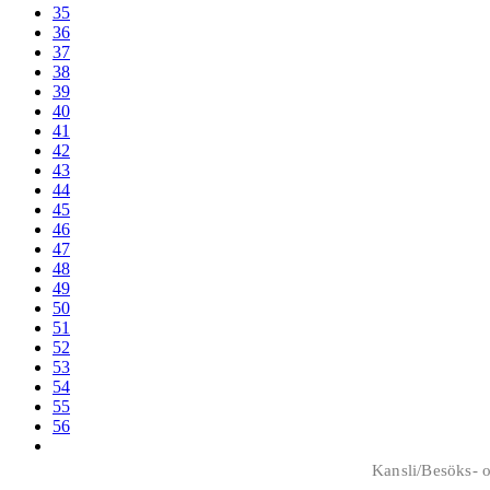
35
36
37
38
39
40
41
42
43
44
45
46
47
48
49
50
51
52
53
54
55
56
Kansli/Besöks- o