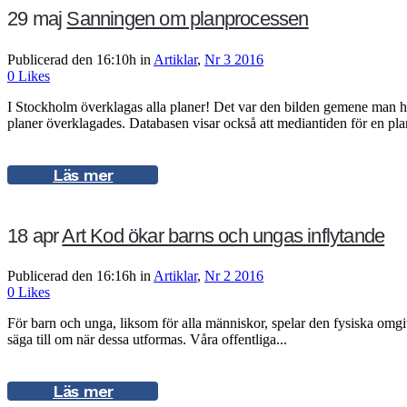
29 maj
Sanningen om planprocessen
Publicerad den 16:10h
in
Artiklar
,
Nr 3 2016
0
Likes
I Stockholm överklagas alla planer! Det var den bilden gemene man h
planer överklagades. Databasen visar också att mediantiden för en plan
Läs mer
18 apr
Art Kod ökar barns och ungas inflytande
Publicerad den 16:16h
in
Artiklar
,
Nr 2 2016
0
Likes
För barn och unga, liksom för alla människor, spelar den fysiska omgivn
säga till om när dessa utformas. Våra offentliga...
Läs mer